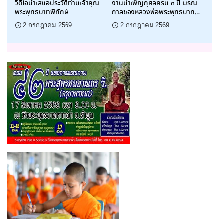
วีดีโอนำเสนอประวัติท่านเจ้าคุณ
งานบำเพ็ญกุศลครบ ๓ ปี มรณ
พระพุทธบาทพิทักษ์
กาลของหลวงพ่อพระพุทธบาท
พิทักษ์
2 กรกฎาคม 2569
2 กรกฎาคม 2569